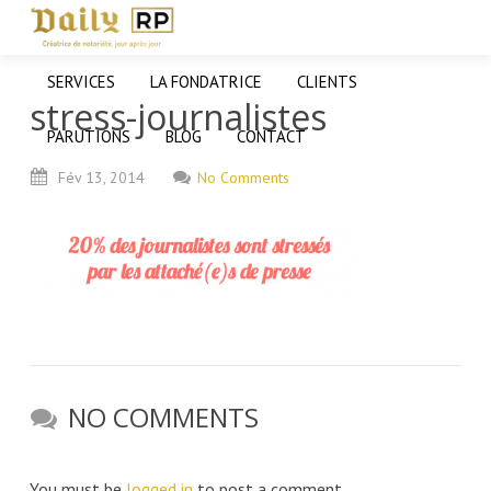
SERVICES
LA FONDATRICE
CLIENTS
stress-journalistes
PARUTIONS
BLOG
CONTACT
Fév
13,
2014
No Comments
NO COMMENTS
You must be
logged in
to post a comment.