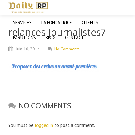
SERVICES
LA FONDATRICE
CLIENTS
relances-journalistes7
PARUTIONS
BLOG
CONTACT
Juin
10,
2014
No Comments
NO COMMENTS
You must be
logged in
to post a comment.