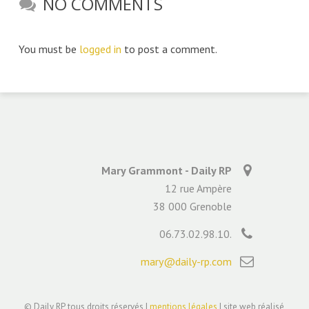
NO COMMENTS
You must be
logged in
to post a comment.
Mary Grammont - Daily RP
12 rue Ampère
38 000 Grenoble
06.73.02.98.10.
mary@daily-rp.com
© Daily RP, tous droits réservés |
mentions légales
| site web réalisé