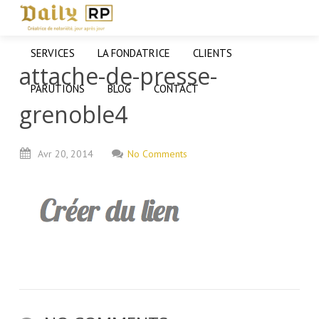
SERVICES
LA FONDATRICE
CLIENTS
attache-de-presse-
PARUTIONS
BLOG
CONTACT
grenoble4
Avr
20,
2014
No Comments