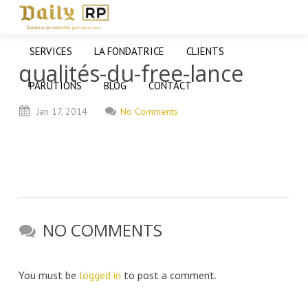
SERVICES
LA FONDATRICE
CLIENTS
qualités-du-free-lance
PARUTIONS
BLOG
CONTACT
Jan
17,
2014
No Comments
NO COMMENTS
You must be
logged in
to post a comment.