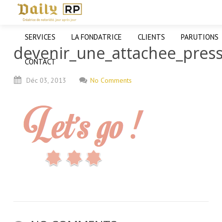
SERVICES
LA FONDATRICE
CLIENTS
PARUTIONS
devenir_une_attachee_pre
CONTACT
Déc
03,
2013
No Comments