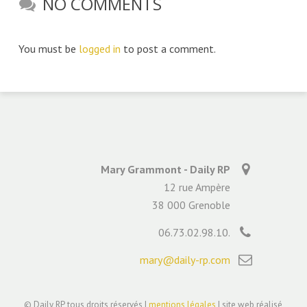
NO COMMENTS
You must be
logged in
to post a comment.
Mary Grammont - Daily RP
12 rue Ampère
38 000 Grenoble
06.73.02.98.10.
mary@daily-rp.com
© Daily RP, tous droits réservés |
mentions légales
| site web réalisé