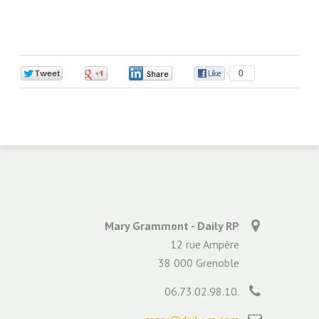
0
0
0
0
Mary Grammont - Daily RP
12 rue Ampère
38 000 Grenoble
06.73.02.98.10.