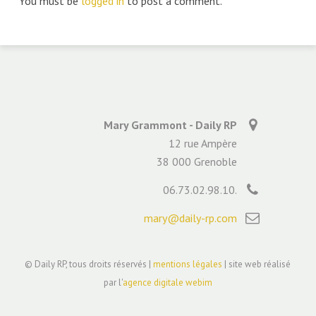
You must be
logged in
to post a comment.
Mary Grammont - Daily RP
12 rue Ampère
38 000 Grenoble
06.73.02.98.10.
mary@daily-rp.com
© Daily RP, tous droits réservés |
mentions légales
| site web réalisé
par l'
agence digitale webim