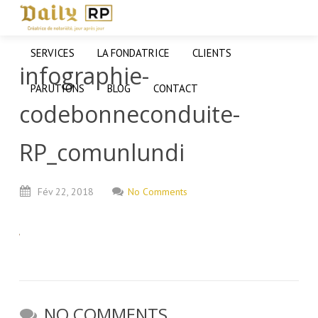
SERVICES
LA FONDATRICE
CLIENTS
infographie-
PARUTIONS
BLOG
CONTACT
codebonneconduite-
RP_comunlundi
Fév
22,
2018
No Comments
NO COMMENTS