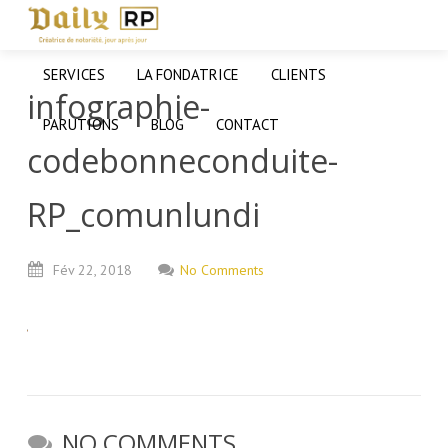
SERVICES
LA FONDATRICE
CLIENTS
infographie-
PARUTIONS
BLOG
CONTACT
codebonneconduite-
RP_comunlundi
Fév
22,
2018
No Comments
NO COMMENTS