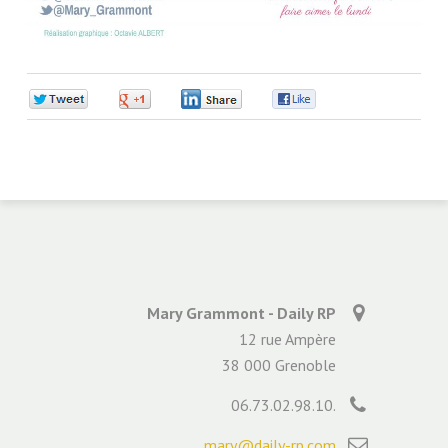
0
0
0
0
Mary Grammont - Daily RP
12 rue Ampère
38 000 Grenoble
06.73.02.98.10.
mary@daily-rp.com