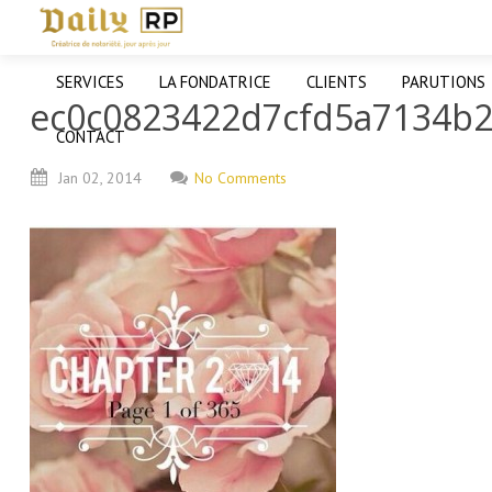
SERVICES
LA FONDATRICE
CLIENTS
PARUTIONS
ec0c0823422d7cfd5a7134b2
CONTACT
Jan
02,
2014
No Comments