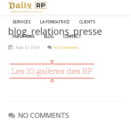
SERVICES
LA FONDATRICE
CLIENTS
blog_relations_presse
PARUTIONS
BLOG
CONTACT
Août
17,
2014
No Comments
NO COMMENTS