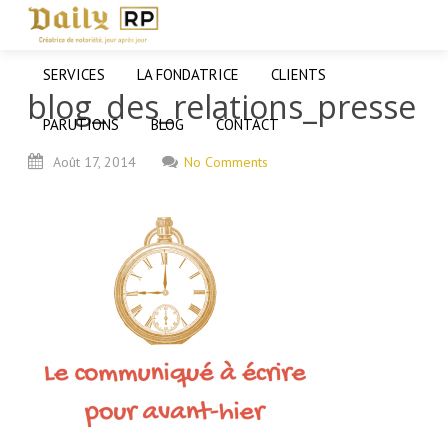
SERVICES
LA FONDATRICE
CLIENTS
blog_des_relations_presse
PARUTIONS
BLOG
CONTACT
Août
17,
2014
No Comments