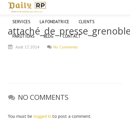
SERVICES
LA FONDATRICE
CLIENTS
attaché_de_presse_grenobl
PARUTIONS
BLOG
CONTACT
Août
17,
2014
No Comments
NO COMMENTS
You must be
logged in
to post a comment.