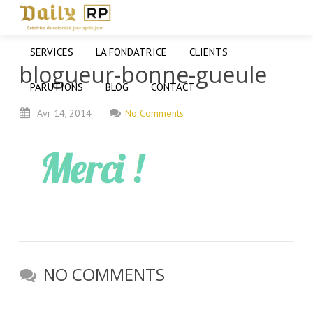
SERVICES
LA FONDATRICE
CLIENTS
blogueur-bonne-gueule
PARUTIONS
BLOG
CONTACT
Avr
14,
2014
No Comments
NO COMMENTS