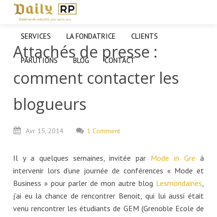
SERVICES
LA FONDATRICE
CLIENTS
Attachés de presse :
PARUTIONS
BLOG
CONTACT
comment contacter les
blogueurs
Avr
15,
2014
1 Comment
Il y a quelques semaines, invitée par
Mode in Gre
à
intervenir lors d’une journée de conférences « Mode et
Business » pour parler de mon autre blog
Lesmondaines
,
j’ai eu la chance de rencontrer Benoit, qui lui aussi était
venu rencontrer les étudiants de GEM (Grenoble Ecole de