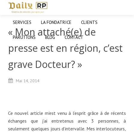
SERVICES
LA FONDATRICE
CLIENTS
« Mon attaché(e) de
PARUTIONS
BLOG
CONTACT
presse est en région, c’est
grave Docteur? »
Mai
14,
2014
Ce nouvel article m’est venu à l’esprit grâce à de récents
échanges que j’ai entretenus avec 3 personnes, à
seulement quelques jours d’intervalle. Mes interlocuteurs,