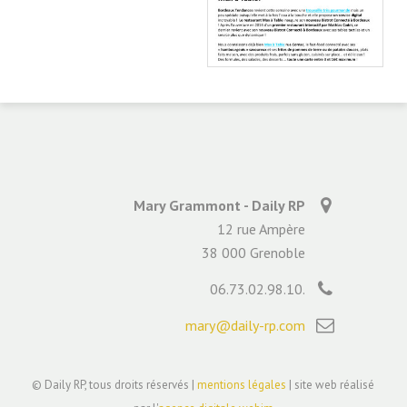
Ma
Mary Grammont - Daily RP
12 rue Ampère
38 000 Grenoble
06.73.02.98.10.
mary@daily-rp.com
© Daily RP, tous droits réservés |
mentions légales
| site web réalisé