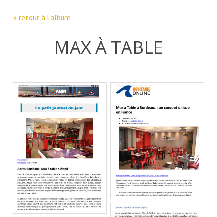
« retour à l’album
MAX À TABLE
P
Parution sur Aqui
Bordeaux
A
Métropole
Ma
Max à table : Le premier
restaurant connecté