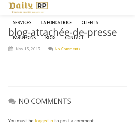
SERVICES
LA FONDATRICE
CLIENTS
blog-attachée-de-presse
PARUTIONS
BLOG
CONTACT
Nov
15,
2013
No Comments
NO COMMENTS
You must be
logged in
to post a comment.